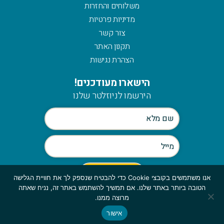
משלוחים והחזרות
מדיניות פרטיות
צור קשר
תקנון האתר
הצהרת נגישות
הישארו מעודכנים!
הירשמו לניוזלטר שלנו
אנו משתמשים בקובצי Cookie כדי להבטיח שנספק לך את חוויית הגלישה
הטובה ביותר באתר שלנו. אם תמשיך להשתמש באתר זה, נניח שאתה
Scroll
מרוצה ממנו.
to
אישור
© כלהזכויות שמורות לmymerch | פיתוח:
top
GBWEB
| עיצוב: ענבל סורוקה