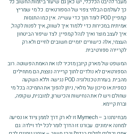
מעבר להיבט הכלכלי, יש כאן גם שיעור ביזמות החשוב כל
כך לעולמם הבלתי צפוי של הספורטאים. כל מי שמריץ
קמפיין POD לומד תוך כדי עשייה. אין כמו התנסות
אמיתית במכירות כדי ללמוד איך לשווק, איך לפנות לקהל,
איך לעצב מוצר ואיך לנהל קמפיין. לצד שיפור הביטחון
העצמי, אלה כישורים יזמיים חשובים לחיים ולא רק
לקריירה ספורטיבית.
המשפט של מארק קיובן מזכיר לנו את האמת הפשוטה. רוב
הספורטאים לא נולדים לתוך קריירה נוצצת, הם מתחילים
מהבית. בעזרת טכנולוגיה POD נגישה וללא השקעה
כספית או סיכון של מלאי, ניתן להפוך את התמיכה בכל מי
שחולם ויש לו את הנחישות והכישרון, למובנית, שקופה,
וברת קיימא.
מבחינתנו ב – Mymech זו לא רק דרך לממן ציוד או נסיעה
למחנה אימונים. עבורנו זו הדרך לומר לכל ילד וילדה: גם
אתם יכולים לחלום בגדול! והכי חשוב – אנחנו נותנים לכם