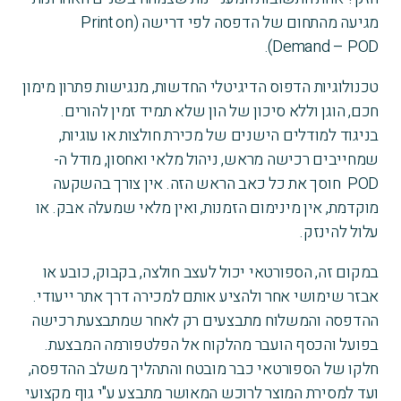
מגיעה מהתחום של הדפסה לפי דרישה (Print on
Demand – POD).
טכנולוגיות הדפוס הדיגיטלי החדשות, מנגישות פתרון מימון
חכם, הוגן וללא סיכון של הון שלא תמיד זמין להורים.
בניגוד למודלים הישנים של מכירת חולצות או עוגיות,
שמחייבים רכישה מראש, ניהול מלאי ואחסון, מודל ה-
POD חוסך את כל כאב הראש הזה. אין צורך בהשקעה
מוקדמת, אין מינימום הזמנות, ואין מלאי שמעלה אבק. או
עלול להינזק.
במקום זה, הספורטאי יכול לעצב חולצה, בקבוק, כובע או
אבזר שימושי אחר ולהציע אותם למכירה דרך אתר ייעודי.
ההדפסה והמשלוח מתבצעים רק לאחר שמתבצעת רכישה
בפועל והכסף הועבר מהלקוח אל הפלטפורמה המבצעת.
חלקו של הספורטאי כבר מובטח והתהליך משלב ההדפסה,
ועד למסירת המוצר לרוכש המאושר מתבצע ע"י גוף מקצועי