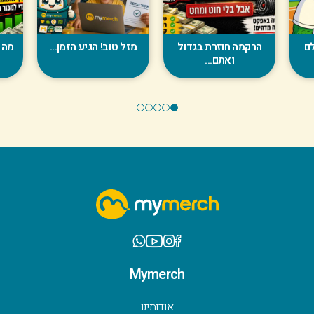
לם
הרקמה חוזרת בגדול
מזל טוב! הגיע הזמן...
מה 
ואתם...
5
4
3
2
1
Mymerch
אודותינו