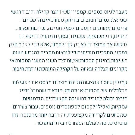
מעבר לגיוס כספים, קמפיין POD יוצר קהילה וחיבור רגשי,
שני אלמנטים חשובים בחיזוק ספורטאים הישגיים .
פריטים ממותגים הופכים לסמל תמיכה, שייכות וגאווה.
חברים, בני משפחה, שכנים ועסקים מקומיים יכולים
לרכוש את המוצרים לא רק כדי לתמוך, אלא כדי לקחת חלק
במסע. מחקרים מוכיחים כי לנראות מסביב למגרש ישנה
חשיבות בחיזוק הספורטאי, ומהצד השני הישגי הספורטאי
מקרינים הצלחה וגאווה על הקהילה התומכת ויותרת חיבור.
קמפיין גיוס באמצעות מכירת מוצרים מבסס את הפעילות
הכלכלית של הספורטאי כמותג. הנראות שהמרצ'נדייז
מייצר יכולה להוביל לחשיפה תקשורתית, הזדמנויות
עסקיות, ואפילו לקסום לספונסרים נוספים. עבור צעירים
שמכוונים לקריירה מקצוענית, זה הרבה יותר מהכנסה, זהו
כרטיס כניסה לעולם הספורט הבלתי מתפשר.