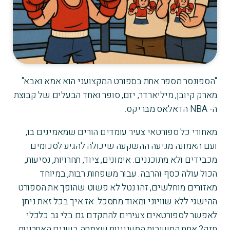
"הספונסר מספר אחת בספורט המקצועני הוא אמא ואבא"
מארק קיובן, מיליארדר, יזם, סופר ואחד הבעלים של קבוצת
ה- NBA הדאלאס מבריקס.
מאחורי כל ספורטאי צעיר עומדים הורים שמאמינים בו,
ועם האמונה מגיעה ההשקעה שיכולה להגיע לסכומים
מכבידים ולא מתוכננים. אימונים, ציוד, תחרויות, נסיעות,
הכול עולה כסף והרבה. עבור משפחות רבות, במיוחד
מאזורים מוחלשים, זהו נטל לא פשוט שהופך את הספורט
ההישגי ללא שוויוני ומאוד מתסכל. אז איך בכל זאת ניתן
לאפשר לספורטאים צעירים להתקדם גם בלי גב כלכלי
חזק? אחת התשובות המעניינות שצמחה בשנים האחרונות