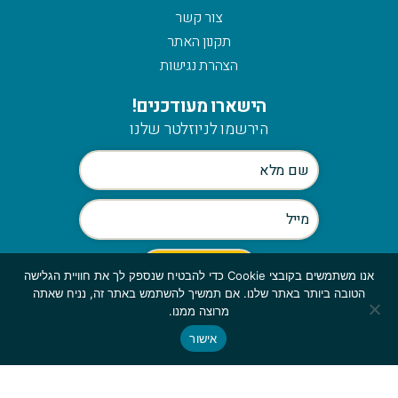
צור קשר
תקנון האתר
הצהרת נגישות
הישארו מעודכנים!
הירשמו לניוזלטר שלנו
אנו משתמשים בקובצי Cookie כדי להבטיח שנספק לך את חוויית הגלישה
הטובה ביותר באתר שלנו. אם תמשיך להשתמש באתר זה, נניח שאתה
Scroll
מרוצה ממנו.
to
אישור
© כלהזכויות שמורות לmymerch | פיתוח:
top
GBWEB
| עיצוב: ענבל סורוקה