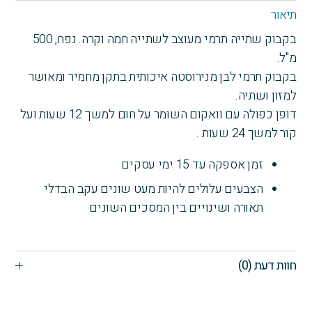
בהשגחת
תיאור
החילונות
בקבוק שתייה תרמי מעוצב לשתייה חמה וקרה. נפח, 500
הראשית
מ"ל.
בקבוק תרמי לבן מנירוסטה איכותית בתקן מחמיר ומאושר
למזון ושתיה.
דופן כפולה עם וואקום השומר על חום למשך 12 שעות ועל
קור למשך 24 שעות .
זמן אספקה עד 15 ימי עסקים
הצבעים עלולים להיות מעט שונים עקב הבדלי
תאורה ושינויים בין המסכים השונים
חוות דעת (0)