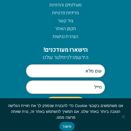
משלוחים והחזרות
מדיניות פרטיות
צור קשר
תקנון האתר
הצהרת נגישות
הישארו מעודכנים!
הירשמו לניוזלטר שלנו
אנו משתמשים בקובצי Cookie כדי להבטיח שנספק לך את חוויית הגלישה
הטובה ביותר באתר שלנו. אם תמשיך להשתמש באתר זה, נניח שאתה
Scroll
מרוצה ממנו.
to
אישור
© כלהזכויות שמורות לmymerch | פיתוח:
GBWEB
| עיצוב: ענבל סורוקה