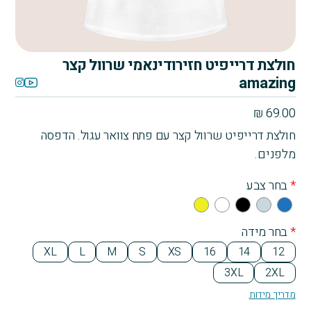
חולצת דרייפיט חזירודינאמי שרוול קצר
amazing
₪
69.00
חולצת דרייפיט שרוול קצר עם פתח צוואר עגול. הדפסה
מלפנים.
*
בחר צבע
Yell
Whi
Bla
Gra
Blu
ow
te
ck
y
e
*
בחר מידה
XL
L
M
S
XS
16
14
12
3XL
2XL
מדריך מידות