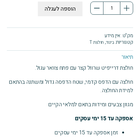
כמות
הוספה לעגלה
של
חולצת
דרייפיט
חזירודינאמי
מק"ט:
אין מידע
שרוול
קטגוריות:
,
ביגוד
חולצת T
קצר
תיאור
חולצת דרייפיט שרוול קצר עם פתח צוואר עגול.
חולצה עם הדפס קדמי, שטח הדפסה גדול ומשתנה בהתאם
למידת החולצה.
מגוון צבעים ומידות בתאם למלאי הקיים
אספקה עד 15 ימי עסקים
זמן אספקה עד 15 ימי עסקים