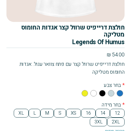
חולצת דרייפיט שרוול קצר אגדות החומוס
מטליקה
Legends Of Humus
₪
54.00
חולצת דרייפיט שרוול קצר עם פתח צוואר עגול. אגדות
החומוס מטליקה
*
בחר צבע
Yell
Whi
Bla
Gra
Blu
ow
te
ck
y
e
*
בחר מידה
XL
L
M
S
XS
16
14
12
3XL
2XL