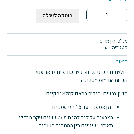
מדריך מידות
כמות
הוספה לעגלה
של
חולצת
דרייפיט
שרוול
מק"ט:
אין מידע
קצר
קטגוריה:
ביגוד
אגדות
החומוס
תיאור
מטליקה
חולצת דרייפיט שרוול קצר עם פתח צוואר עגול.
אגדות החומוס מטליקה
מגוון צבעים ומידות בתאם למלאי הקיים
זמן אספקה עד 15 ימי עסקים
הצבעים עלולים להיות מעט שונים עקב הבדלי
תאורה ושינויים בין המסכים השונים