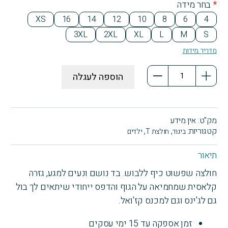
*
בחר מידה
Blu
XS
16
14
12
10
8
6
4
e
3XL
2XL
XL
L
M
S
מדריך מידות
כמות
הוספה לעגלה
של
חולצת
טריקו
שרוול
מק"ט:
אין מידע
קצר
קטגוריות:
,
,
ביגוד
חולצת T
ילדים
הדפסה
קדמית
תיאור
כל
חולצה שפשוט כיף ללבוש. בד נושם ונעים למגע, גזרה
המידות
קלאסית שמחמיאה על הגוף והדפס ייחודי שיתאים לך בול
4
-
גם לג'ינס וגם למכנס קז'ואל.
XXXL
(Copy)
זמן אספקה עד 15 ימי עסקים