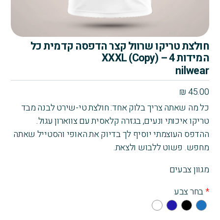
חולצת טריקו שרוול קצר הדפסה קדמית כל
המידות 4 – XXXL (Copy)
nilwear
₪
45.00
כל מה שאתה צריך בלוק אחד: חולצת טי-שירט לבנה מבד
טריקו איכותי ונעים, בגזרה קלאסית עם צווארון עגול.
ההדפס העוצמתי יוסיף לך בדיוק את האופי והסטייל שאתה
מחפש. פשוט ללבוש ולצאת.
מגוון צבעים
*
בחר צבע
Whi
Na
Bla
Blu
te
vy
ck
e