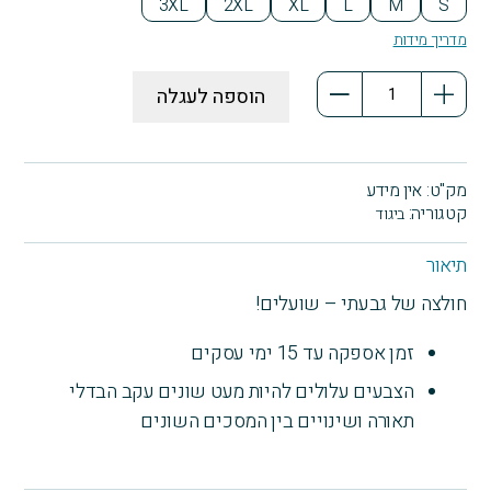
3XL
2XL
XL
L
M
S
מדריך מידות
כמות
הוספה לעגלה
של
חולצת
שועל
-
מק"ט:
אין מידע
סגול
קטגוריה:
ביגוד
תיאור
חולצה של גבעתי – שועלים!
זמן אספקה עד 15 ימי עסקים
הצבעים עלולים להיות מעט שונים עקב הבדלי
תאורה ושינויים בין המסכים השונים