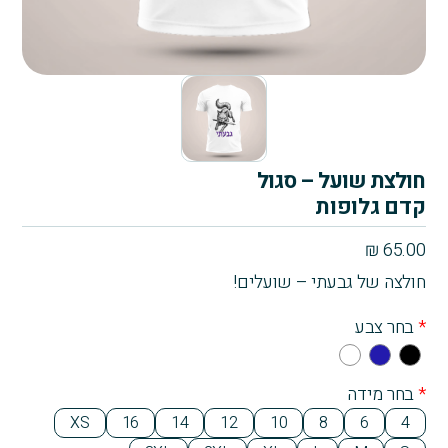
חולצת שועל – סגול
קדם גלופות
₪
65.00
חולצה של גבעתי – שועלים!
*
בחר צבע
Whi
Na
Bla
te
vy
ck
*
בחר מידה
Blu
XS
16
14
12
10
8
6
4
e