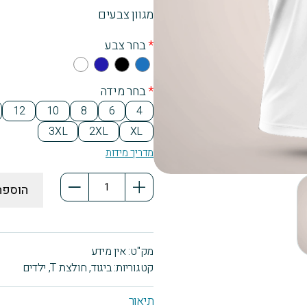
מגוון צבעים
*
בחר צבע
Whi
Na
Bla
Blu
te
vy
ck
e
*
בחר מידה
Blu
12
10
8
6
4
e
3XL
2XL
XL
מדריך מידות
כמות
הוספה
של
חולצת
טריקו
מק"ט:
אין מידע
שרוול
קטגוריות:
ביגוד
,
חולצת T
,
ילדים
קצר
הדפסה
תיאור