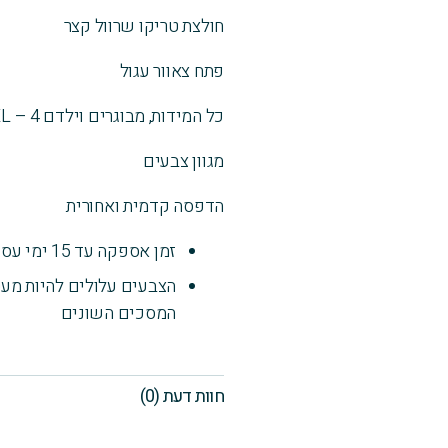
שני
חולצת טריקו שרוול קצר
צדדים
כל
פתח צאוור עגול
המידות
4
כל המידות, מבוגרים וילדם 4 – XXXL
-
מגוון צבעים
XXXL
(Copy)
הדפסה קדמית ואחורית
זמן אספקה עד 15 ימי עסקים
הצבעים עלולים להיות מעט
המסכים השונים
חוות דעת (0)