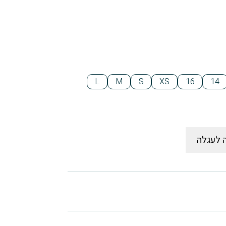
L
M
S
XS
16
14
 לעגלה