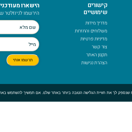
קישורים
הישארו מעודכנים
שימושיים
הירשמו לניוזלטר של
מדריך מידות
משלוחים והחזרות
מדיניות פרטיות
צור קשר
תקנון האתר
הצהרת נגישות
© כלהזכויות שמורות לmymerch | פיתוח:
GBWEB
| עיצוב: ענבל סורוקה