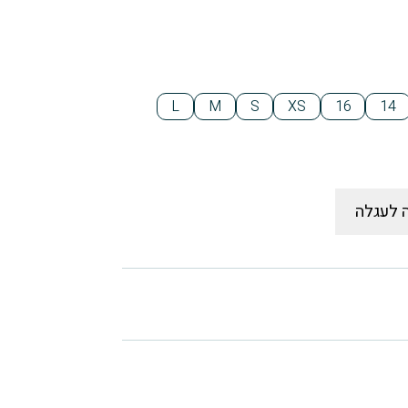
L
M
S
XS
16
14
 לעגלה