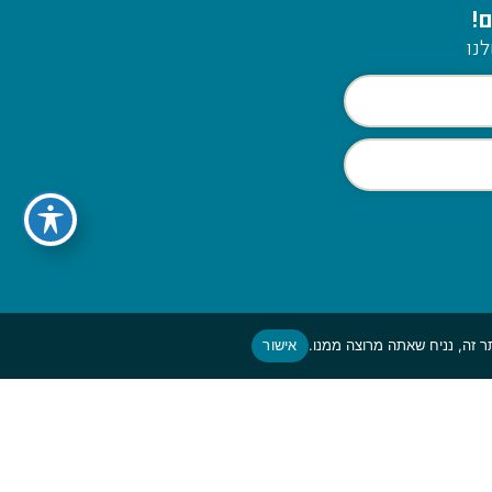
!
נו
אישור