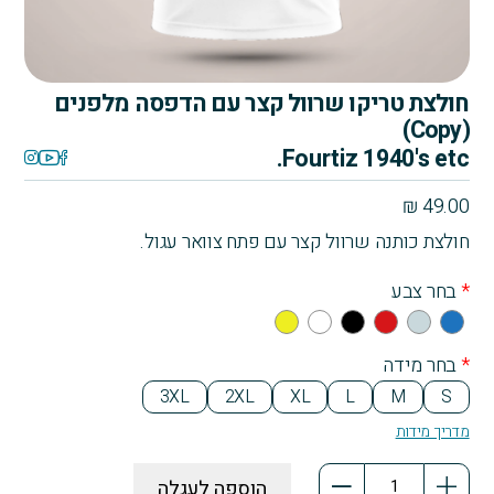
חולצת טריקו שרוול קצר עם הדפסה מלפנים
(Copy)
Fourtiz 1940's etc.
₪
49.00
חולצת כותנה שרוול קצר עם פתח צוואר עגול.
*
בחר צבע
Yell
Whi
Bla
Re
Gra
Blu
ow
te
ck
d
y
e
*
בחר מידה
3XL
2XL
XL
L
M
S
מדריך מידות
כמות
הוספה לעגלה