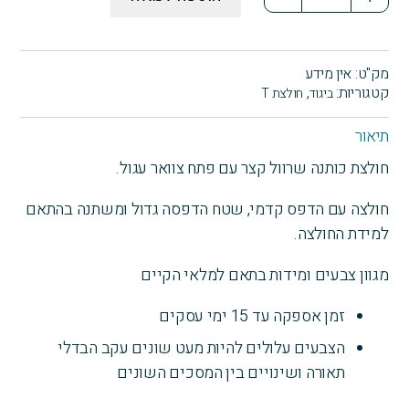
של
חולצת
טריקו
שרוול
מק"ט:
אין מידע
קצר
קטגוריות:
,
ביגוד
חולצת T
עם
הדפסה
תיאור
מלפנים
חולצת כותנה שרוול קצר עם פתח צוואר עגול.
(Copy)
חולצה עם הדפס קדמי, שטח הדפסה גדול ומשתנה בהתאם
למידת החולצה.
מגוון צבעים ומידות בתאם למלאי הקיים
זמן אספקה עד 15 ימי עסקים
הצבעים עלולים להיות מעט שונים עקב הבדלי
תאורה ושינויים בין המסכים השונים