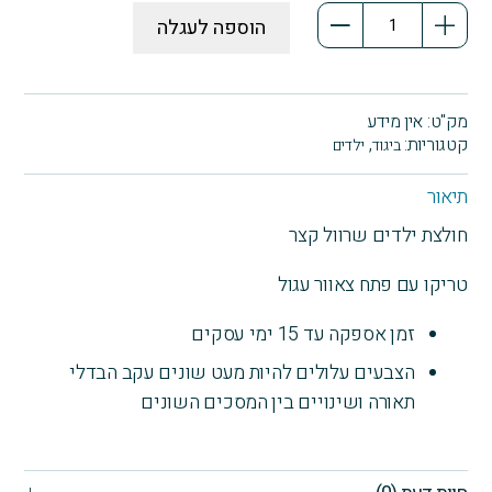
כמות
הוספה לעגלה
של
חולצת
ילדים
טריקו,
מק"ט:
אין מידע
שרוול
קטגוריות:
,
ביגוד
ילדים
קצר
תיאור
חולצת ילדים שרוול קצר
טריקו עם פתח צאוור עגול
זמן אספקה עד 15 ימי עסקים
הצבעים עלולים להיות מעט שונים עקב הבדלי
תאורה ושינויים בין המסכים השונים