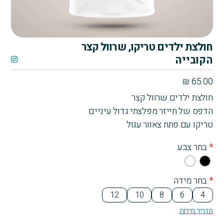
חולצת ילדים טריקו, שרוול קצר
הקובייה
₪
65.00
חולצת ילדים שרוול קצר
הדפס של חייזר מפלצתי גדול עיניים
טריקו עם פתח צאוור עגול
*
בחר צבע
Whi
Bla
te
ck
*
בחר מידה
12
10
8
6
4
מדריך מידות