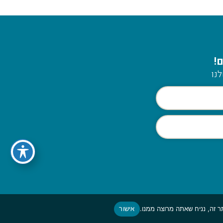
!
נו
אישור