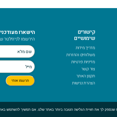
קישורים
הישארו מעודכנים
שימושיים
הירשמו לניוזלטר של
מדריך מידות
משלוחים והחזרות
מדיניות פרטיות
צור קשר
תקנון האתר
הצהרת נגישות
© כלהזכויות שמורות לmymerch | פיתוח:
GBWEB
| עיצוב: ענבל סורוקה