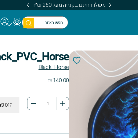
משלוח חינם בקנייה מעל 250 ש״ח
חיפו
ש
ack_PVC_Horse
Black_Horse
₪
140.00
כמות
הוספה
של
Black_PVC_Horse