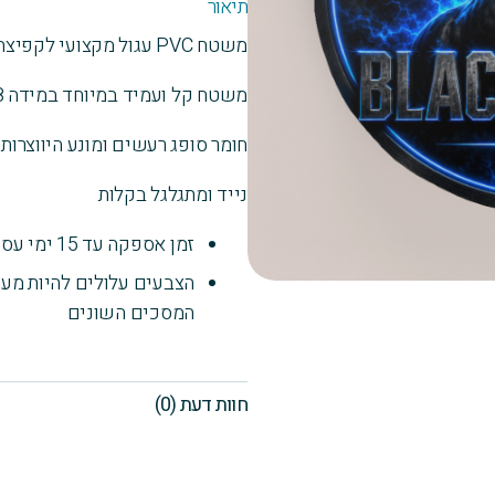
תיאור
משטח PVC עגול מקצועי לקפיצה בחבל ולאירובי דאנס
משטח קל ועמיד במיוחד במידה 58X58 ס"מ
חומר סופג רעשים ומונע היווצרו
נייד ומתגלגל בקלות
זמן אספקה עד 15 ימי עסקים
הצבעים עלולים להיות מעט
המסכים השונים
חוות דעת (0)