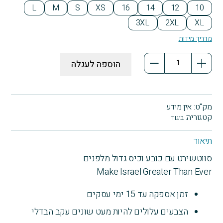
L
M
S
XS
16
14
12
10
3XL
2XL
XL
מדריך מידות
כמות
הוספה לעגלה
של
סווטשירט
קנגרו
Make
מק"ט:
אין מידע
Israel
קטגוריה:
ביגוד
Great
תיאור
סווטשירט עם כובע וכיס גדול מלפנים
Make Israel Greater Than Ever
זמן אספקה עד 15 ימי עסקים
הצבעים עלולים להיות מעט שונים עקב הבדלי