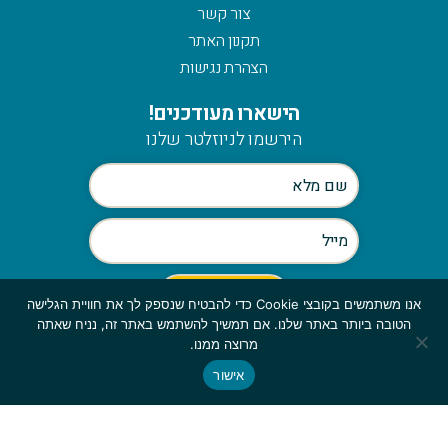
צור קשר
תקנון האתר
הצהרת נגישות
הישארו מעודכנים!
הירשמו לניוזלטר שלנו
אנו משתמשים בקובצי Cookie כדי להבטיח שנספק לך את חוויית הגלישה
הטובה ביותר באתר שלנו. אם תמשיך להשתמש באתר זה, נניח שאתה
Scroll
מרוצה ממנו.
to
אישור
© כלהזכויות שמורות לmymerch | פיתוח:
top
GBWEB
| עיצוב: ענבל סורוקה