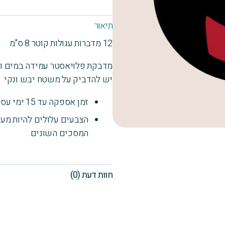
12
מדבקות
תיאור
עגולות
12 מדברות עגולות קוטר 8 ס"מ
8X8
Z
מדבקת פלויאסטר עמידה במים ותנ
יש להדביק על משטח יבש ונקי
זמן אספקה עד 15 ימי עסקים
הצבעים עלולים להיות מעט
המסכים השונים
חוות דעת (0)