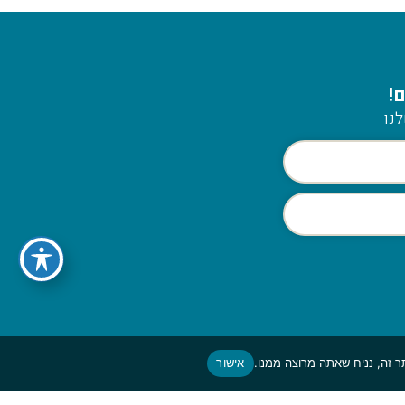
!
נו
אישור