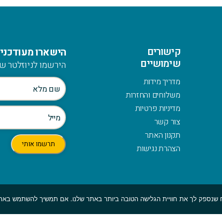
קישורים
הישארו מעודכנים
שימושיים
הירשמו לניוזלטר של
מדריך מידות
משלוחים והחזרות
מדיניות פרטיות
צור קשר
תקנון האתר
הצהרת נגישות
© כלהזכויות שמורות לmymerch | פיתוח:
GBWEB
| עיצוב: ענבל סורוקה