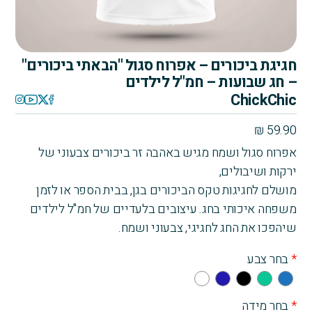
חגיגת ביכורים – אפרוח סגול "הבאתי ביכורים"
– חג שבועות – חמ"ל לילדים
ChickChic
₪
59.90
אפרוח סגול ושמח מגיש באהבה זר ביכורים צבעוני של
ירקות ושיבולים,
מושלם לחגיגות טקס הביכורים בגן, בבית הספר או לזמן
משפחה איכותי בחג. עיצובים בלעדיים של חמ"ל לילדים
שיהפכו את החג לחגיגי, צבעוני ושמח.
*
בחר צבע
Whi
Na
Bla
Gre
Blu
te
vy
ck
en
e
*
בחר מידה