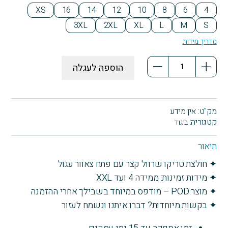
Blu
XS
16
14
12
10
8
6
4
e
3XL
2XL
XL
L
M
S
מדריך מידות
כמות
הוספה לעגלה
של
חגיגת
ביכורים
-
מק"ט:
אין מידע
אפרוח
קטגוריה:
ביגוד
סגול
"הבאתי
תיאור
ביכורים"
✦ חולצת טריקו שרוול קצר עם פתח צאוור עגול
-
✦ מידות זמינות: ממידה 4 ועד XXL
חג
שבועות
✦ מוצר POD – מודפס במיוחד בשבילך אחרי ההזמנה
-
✦ בקשות מיוחדות? דברו איתנו ונשמח לעזור
חמ"ל
לילדים