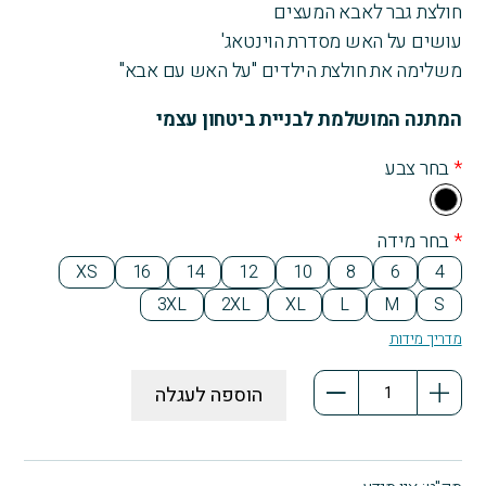
חולצת גבר לאבא המעצים
עושים על האש מסדרת הוינטאג'
משלימה את חולצת הילדים "על האש עם אבא"
המתנה המושלמת לבניית ביטחון עצמי
*
בחר צבע
Bla
ck
*
בחר מידה
XS
16
14
12
10
8
6
4
3XL
2XL
XL
L
M
S
מדריך מידות
כמות
הוספה לעגלה
של
על
האש
עם