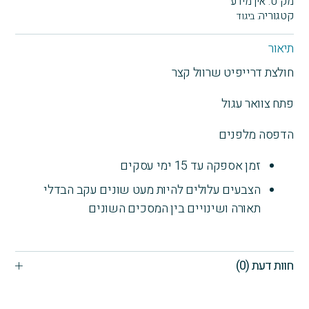
מק"ט:
אין מידע
אבא.
קטגוריה:
ביגוד
חולצת
דרייפיט
תיאור
גבר
חולצת דרייפיט שרוול קצר
שחורה
לאבות
פתח צוואר עגול
מעצימים
הדפסה מלפנים
זמן אספקה עד 15 ימי עסקים
הצבעים עלולים להיות מעט שונים עקב הבדלי
תאורה ושינויים בין המסכים השונים
חוות דעת (0)