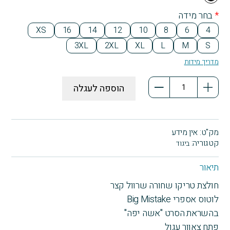
ck
*
בחר מידה
XS
16
14
12
10
8
6
4
3XL
2XL
XL
L
M
S
מדריך מידות
כמות
הוספה לעגלה
של
חולצת
טריקו
שחורה
מק"ט:
אין מידע
שרוול
קטגוריה:
ביגוד
קצר
Big
תיאור
Mistake
חולצת טריקו שחורה שרוול קצר
לוטוס אספרי Big Mistake
בהשראת הסרט "אשה יפה"
פתח צאוור עגול