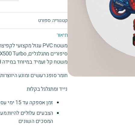
משטח
עגול
קטגוריה:
ספורט
לאירובי
ולקפיצה
תיאור
בחבל
משטח PVC עגול מקצועי לקפיצה בחבל ולאירובי דאנס
58X58
סיפורים מתגלגלים, Honda CX500 Turbo
סיפורים
משטח קל ועמיד במיוחד במידה 58X58 ס"מ
מתגלגלים
חומר סופג רעשים ומונע היווצרו
נייד ומתגלגל בקלות
זמן אספקה עד 15 ימי עסקים
הצבעים עלולים להיות מעט
המסכים השונים