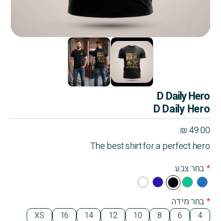
D Daily Hero
D Daily Hero
₪
49.00
The best shirt for a perfect hero
*
בחר צבע
Whi
Na
Gre
Blu
Bla
te
vy
en
e
ck
*
בחר מידה
Blu
XS
16
14
12
10
8
6
4