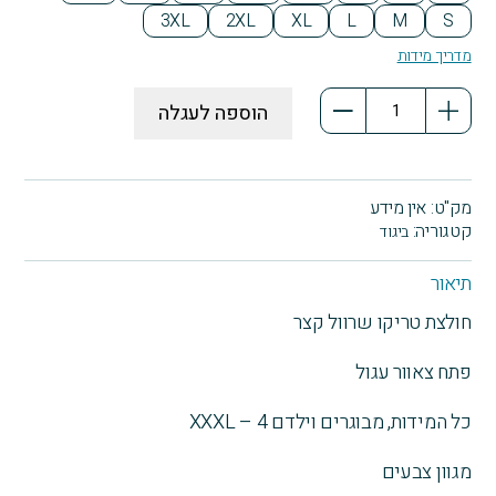
e
3XL
2XL
XL
L
M
S
מדריך מידות
כמות
הוספה לעגלה
של
D
Daily
Hero
מק"ט:
אין מידע
קטגוריה:
ביגוד
תיאור
חולצת טריקו שרוול קצר
פתח צאוור עגול
כל המידות, מבוגרים וילדם 4 – XXXL
מגוון צבעים