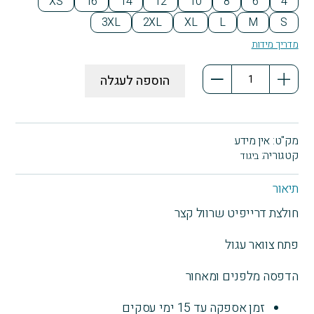
XS
16
14
12
10
8
6
4
3XL
2XL
XL
L
M
S
מדריך מידות
כמות
הוספה לעגלה
של
נוהגים
לדבר,
חולצת
מק"ט:
אין מידע
צוות
קטגוריה:
ביגוד
דרייפיט
שחורה
תיאור
חולצת דרייפיט שרוול קצר
פתח צוואר עגול
הדפסה מלפנים ומאחור
זמן אספקה עד 15 ימי עסקים