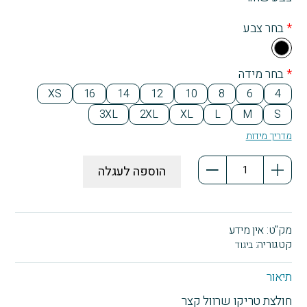
*
בחר צבע
Bla
ck
*
בחר מידה
XS
16
14
12
10
8
6
4
3XL
2XL
XL
L
M
S
מדריך מידות
כמות
הוספה לעגלה
של
נוהגים
לדבר,
חולצת
מק"ט:
אין מידע
טריקו
קטגוריה:
ביגוד
שחורה
תיאור
חולצת טריקו שרוול קצר