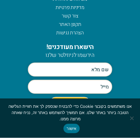
מדיניות פרטיות
צור קשר
תקנון האתר
הצהרת נגישות
הישארו מעודכנים!
הירשמו לניוזלטר שלנו
אנו משתמשים בקובצי Cookie כדי להבטיח שנספק לך את חוויית הגלישה
הטובה ביותר באתר שלנו. אם תמשיך להשתמש באתר זה, נניח שאתה
Scroll
מרוצה ממנו.
to
אישור
© כלהזכויות שמורות לmymerch | פיתוח:
top
GBWEB
| עיצוב: ענבל סורוקה