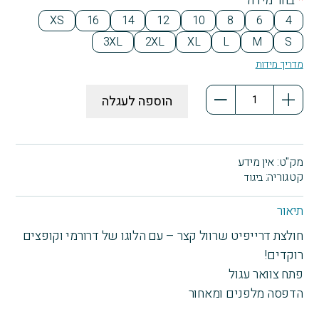
*
בחר מידה
XS
16
14
12
10
8
6
4
3XL
2XL
XL
L
M
S
מדריך מידות
כמות
הוספה לעגלה
של
חולצת
דרייפיט
קצרה
מק"ט:
אין מידע
-
קטגוריה:
ביגוד
דרורמי
קופצים
תיאור
רוקדים
חולצת דרייפיט שרוול קצר – עם הלוגו של דרורמי וקופצים
רוקדים!
פתח צוואר עגול
הדפסה מלפנים ומאחור