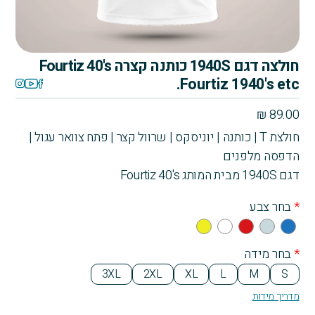
חולצה דגם 1940S כותנה קצרה Fourtiz 40's
Fourtiz 1940's etc.
₪
89.00
חולצת T | כותנה | יוניסקס | שרוול קצר | פתח צוואר עגול |
הדפסה מלפנים
דגם 1940S מבית המותג Fourtiz 40's
*
בחר צבע
Yell
Whi
Re
Gra
Blu
ow
te
d
y
e
*
בחר מידה
3XL
2XL
XL
L
M
S
מדריך מידות