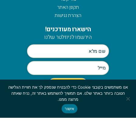
תקנון האתר
הצהרת נגישות
הישארו מעודכנים!
הירשמו לניוזלטר שלנו
אנו משתמשים בקובצי Cookie כדי להבטיח שנספק לך את חוויית הגלישה
הטובה ביותר באתר שלנו. אם תמשיך להשתמש באתר זה, נניח שאתה
Scroll
מרוצה ממנו.
to
אישור
© כלהזכויות שמורות לmymerch | פיתוח:
top
GBWEB
| עיצוב: ענבל סורוקה