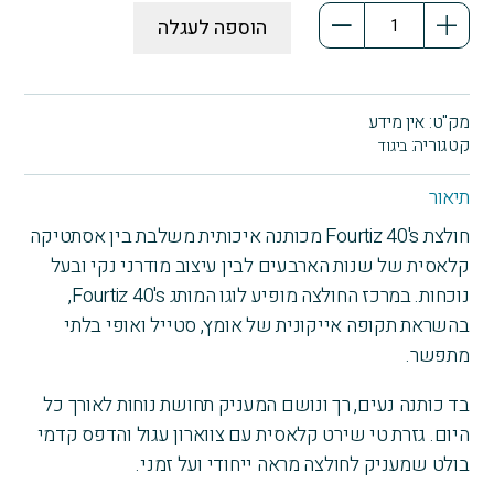
כמות
הוספה לעגלה
של
חולצה
דגם
1940S
מק"ט:
אין מידע
כותנה
קטגוריה:
ביגוד
קצרה
Fourtiz
תיאור
40's
חולצת Fourtiz 40's מכותנה איכותית משלבת בין אסתטיקה
קלאסית של שנות הארבעים לבין עיצוב מודרני נקי ובעל
נוכחות. במרכז החולצה מופיע לוגו המותג Fourtiz 40's,
בהשראת תקופה אייקונית של אומץ, סטייל ואופי בלתי
מתפשר.
בד כותנה נעים, רך ונושם המעניק תחושת נוחות לאורך כל
היום. גזרת טי שירט קלאסית עם צווארון עגול והדפס קדמי
בולט שמעניק לחולצה מראה ייחודי ועל זמני.