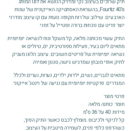
תיק שרוכים בעיצוב נקי ומדויק הנושא את לוגו המותג
Fourtiz 40's, בהשראת האסתטיקה האייקונית של שנות
הארבעים. שילוב של רוח תקופה נועזת עם קו עיצוב מודרני
יוצר פריט עם נוכחות ברורה וסטייל על זמני.
התיק עשוי מכותנה מלאה, קל משקל ונוח לנשיאה יומיומית.
מתאים ליום בעיר, פעילות ספורטיבית, ים, טיולים או
נשיאה יומיומית של פריטים חשובים. עיצוב הלוגו מעניק
לתיק אופי מובחן שמדגיש גישה, סגנון ואמירה.
מתאים לגברים, נשים, ילדות, ילדים, נערות, נערים ולכלל
המגדרים. פרקטיות יומיומית עם נגיעה של וינטג' אייקוני.
פרטי מוצר
חומר: כותנה מלאה
מידות: 40 על 36 ס"מ
קל לניקוי ולכיבוס. מומלץ לכבס כאשר התיק הפוך,
כשהדפס כלפי פנים, לשמירה מיטבית על העיצוב.