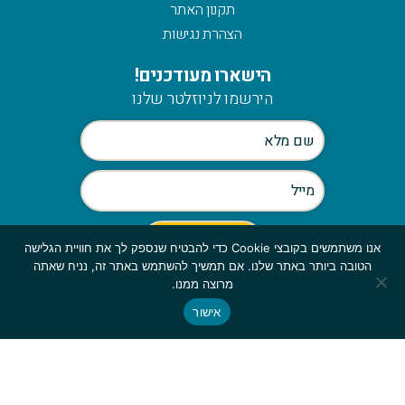
תקנון האתר
הצהרת נגישות
הישארו מעודכנים!
הירשמו לניוזלטר שלנו
אנו משתמשים בקובצי Cookie כדי להבטיח שנספק לך את חוויית הגלישה
הטובה ביותר באתר שלנו. אם תמשיך להשתמש באתר זה, נניח שאתה
Scroll
מרוצה ממנו.
to
אישור
© כלהזכויות שמורות לmymerch | פיתוח:
top
GBWEB
| עיצוב: ענבל סורוקה