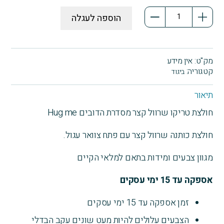
כמות
הוספה לעגלה
של
חולצת
טריקו
שרוול
מק"ט:
אין מידע
קצר
קטגוריה:
ביגוד
מסדרת
הדובים
תיאור
Hug
חולצת טריקו שרוול קצר מסדרת הדובים Hug me
me
חולצת כותנה שרוול קצר עם פתח צוואר עגול.
מגוון צבעים ומידות בתאם למלאי הקיים
אספקה עד 15 ימי עסקים
זמן אספקה עד 15 ימי עסקים
הצבעים עלולים להיות מעט שונים עקב הבדלי