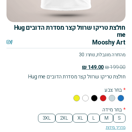
חולצת טריקו שרוול קצר מסדרת הדובים Hug
me
Mooshy Art
מהדורה מוגבלת, נותרו: 30
המחיר
המחיר
₪
149.00
₪
199.00
המקורי
הנוכחי
חולצת טריקו שרוול קצר מסדרת הדובים Hug me
היה:
הוא:
*
בחר צבע
₪ 149.00.
₪ 199.00.
Yell
Whi
Bla
Re
Gra
Blu
ow
te
ck
d
y
e
*
בחר מידה
3XL
2XL
XL
L
M
S
מדריך מידות