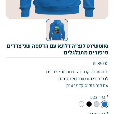
סווטשירט לנצ'יה דלתא עם הדפסה שני צדדים
סיפורים מתגלגלים
₪
89.00
סווטשירט קנגרו הדפסה שני צדדים
לנצ'יה דלתא טורבו אינטגרלה
עם כובע וכיס קדמי ענק
*
בחר צבע
Whi
Bla
Gra
Blu
te
ck
y
e