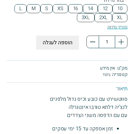
*
בחר מידה
L
M
S
XS
16
14
12
10
3XL
2XL
XL
מדריך מידות
כמות
הוספה לעגלה
של
סווטשירט
לנצ'יה
דלתא
מק"ט:
אין מידע
עם
קטגוריה:
ביגוד
הדפסה
שני
תיאור
צדדים
סווטשירט עם כובע וכיס גדול מלפנים
לנצ'יה דלתא טורבו אינטגרלה
עם עם הדפסה משני הצדדים
זמן אספקה עד 15 ימי עסקים