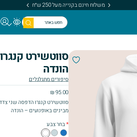
משלוח חינם בקנייה מעל 250 ש״ח
חיפו
ש
סווטשירט קנגרו 
הונדה
סיפורים מתגלגלים
₪
95.00
סווטשירט קנגרו הדפסה שני צדד
מבינים באופנועים – הונדה
*
בחר צבע
Gra
Blu
Wh