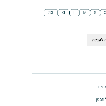
2XL
XL
L
M
S
 לעגלה
פנים
 הבטן