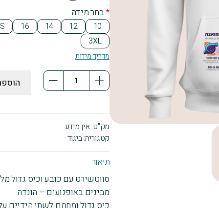
y
e
ite
*
בחר מידה
XS
16
14
12
10
3XL
מדריך מידות
כמות
הוספה
של
סווטשירט
קנגרו
מק"ט:
אין מידע
מבינים
קטגוריה:
ביגוד
באופנועים
-
תיאור
הונדה
סווטשירט עם כובע וכיס גדול מל
מבינים באופנועים – הונדה
כיס גדול ומחמם לשתי הידיים על