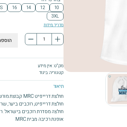
XS
16
14
12
10
3XL
מדריך מידות
כמות
הוספה
של
חולצת
דרייפיט
מק"ט:
אין מידע
MRC
קטגוריה:
ביגוד
מורשת
נופים
תיאור
אקסטרים
חולצת דרייפיט MRC קבוצת מורשת נופים, עם תיק שורכים לקסדה.
+
חולצת דרייפיט, רוכבים ביער, שרו
תיק
חולצה מסדרת רוכבים בישראל. ר
שרוכים
אופנת רכיבה מבית MRC