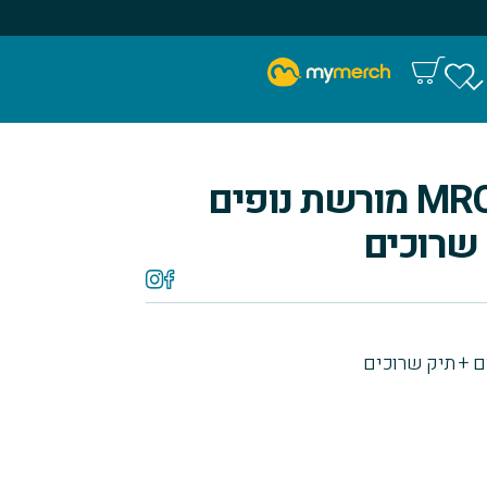
חולצת דרייפיט MRC מורשת נופים
שרוכים