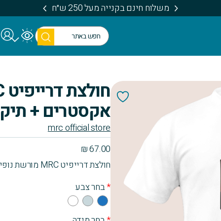
משלוח חינם בקנייה מעל 250 ש״ח
חיפו
ש
אקסטרים + תיק 
mrc official store
₪
67.00
חולצת דרייפיט MRC מורשת נופים + תיק שרוכים
*
בחר צבע
Whi
Gra
Blu
te
y
e
*
בחר מידה