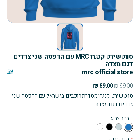
סווטשירט קנגרו MRC עם הדפסה שני צדדים
דגם מצדה
mrc official store
המחיר
המחיר
₪
89.00
₪
99.00
המקורי
הנוכחי
סווטשירט קנגרו מסדרת רוכבים בישראל עם הדפסה שני
היה:
הוא:
צדדים דגם מצדה
₪ 89.00.
₪ 99.00.
*
בחר צבע
Whi
Bla
Gra
Blu
te
ck
y
e
*
בחר מידה