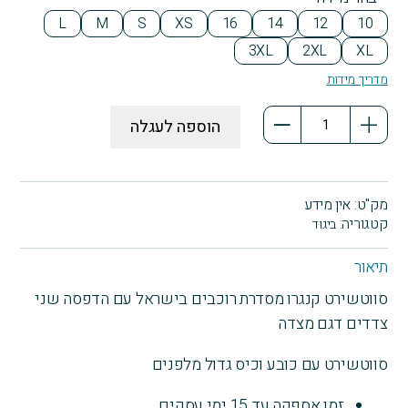
L
M
S
XS
16
14
12
10
3XL
2XL
XL
מדריך מידות
כמות
הוספה לעגלה
של
סווטשירט
קנגרו
MRC
מק"ט:
אין מידע
עם
קטגוריה:
ביגוד
הדפסה
שני
תיאור
צדדים
סווטשירט קנגרו מסדרת רוכבים בישראל עם הדפסה שני
דגם
צדדים דגם מצדה
מצדה
סווטשירט עם כובע וכיס גדול מלפנים
זמן אספקה עד 15 ימי עסקים