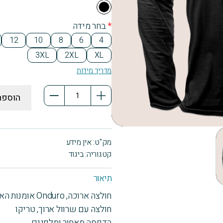
Bla
ck
*
בחר מידה
12
10
8
6
4
3XL
2XL
XL
מדריך מידות
כמות
הוספה
של
חולצה
ארוכה,
מק"ט:
אין מידע
Onduro
קטגוריה:
ביגוד
אומנות
האופניים
תיאור
MTB
חולצה ארוכה, Onduro אומנות האופניים MTB
חולצה עם שרוול ארוך, טריקו
הדפסה מאחור ומלפנים