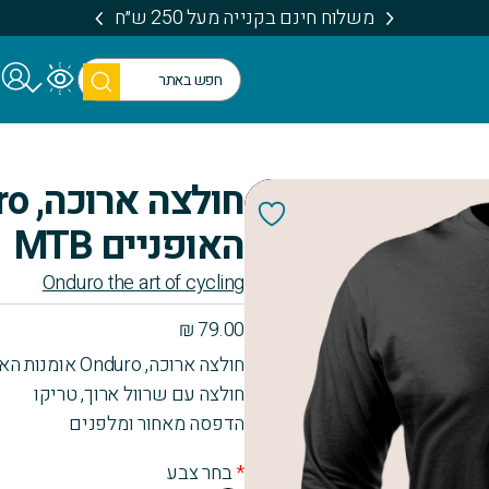
משלוח חינם בקנייה מעל 250 ש״ח
חיפו
ש
האופניים MTB
Onduro the art of cycling
₪
79.00
חולצה ארוכה, Onduro אומנות האופניים MTB
חולצה עם שרוול ארוך, טריקו
הדפסה מאחור ומלפנים
*
בחר צבע