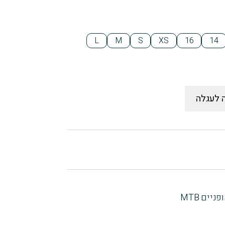
L
M
S
XS
16
14
 לעגלה