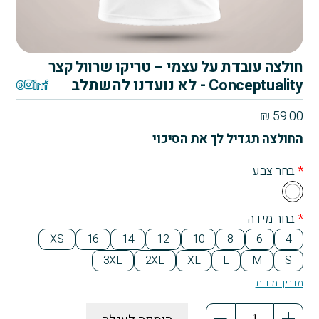
חולצה עובדת על עצמי – טריקו שרוול קצר
Conceptuality - לא נועדנו להשתלב
₪
59.00
החולצה תגדיל לך את הסיכוי
*
בחר צבע
Wh
ite
*
בחר מידה
XS
16
14
12
10
8
6
4
3XL
2XL
XL
L
M
S
מדריך מידות
כמות