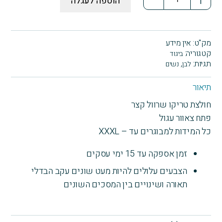
הוספה לעגלה
של
חולצה
עובדת
על
מק"ט:
אין מידע
עצמי
קטגוריה:
ביגוד
-
תגיות:
,
לבן
נשים
טריקו
שרוול
תיאור
קצר
חולצת טריקו שרוול קצר
פתח צאוור עגול
כל המידות למבוגרים עד – XXXL
זמן אספקה עד 15 ימי עסקים
הצבעים עלולים להיות מעט שונים עקב הבדלי
תאורה ושינויים בין המסכים השונים