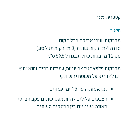
סט
12
מדבקות
קטגוריה:
כללי
שובי
עגולות,
תיאור
4
מדבקות שובי איתכם בכל מקום
סוגים
שונים
סדרת 4 מדבקות שונות (3 מדבקות מכל סוג)
בסט
סט 12 מדבקות עגולות,בגודל 8X8 ס"מ
מדבקות פלויאסטר צבעוניות, עמידות במים ותנאי חוץ.
יש להדביק על משטח יבש ונקי
זמן אספקה עד 15 ימי עסקים
הצבעים עלולים להיות מעט שונים עקב הבדלי
תאורה ושינויים בין המסכים השונים