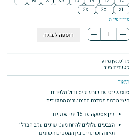
L
M
S
XS
16
14
12
10
3XL
2XL
XL
מדריך מידות
כמות
הוספה לעגלה
של
סווטשירט
חיצי
הכסף
מק"ט:
אין מידע
הדפסה
קטגוריה:
ביגוד
שני
צדדים
תיאור
סווטשירט עם כובע וכיס גדול מלפנים
חיצי הכסף מסדרת ההיסטוריה המוטורית
זמן אספקה עד 15 ימי עסקים
הצבעים עלולים להיות מעט שונים עקב הבדלי
תאורה ושינויים בין המסכים השונים