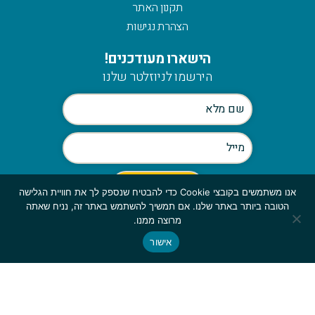
תקנון האתר
הצהרת נגישות
הישארו מעודכנים!
הירשמו לניוזלטר שלנו
אנו משתמשים בקובצי Cookie כדי להבטיח שנספק לך את חוויית הגלישה
הטובה ביותר באתר שלנו. אם תמשיך להשתמש באתר זה, נניח שאתה
Scroll
מרוצה ממנו.
to
אישור
© כלהזכויות שמורות לmymerch | פיתוח:
top
GBWEB
| עיצוב: ענבל סורוקה