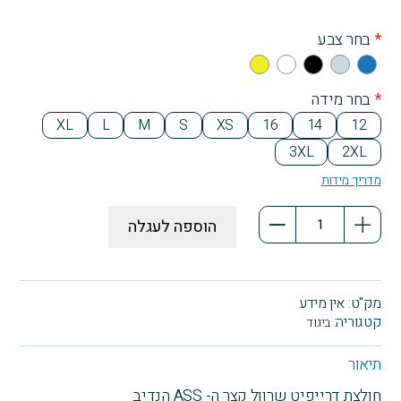
*
בחר צבע
Yell
Whi
Bla
Gra
Blu
ow
te
ck
y
e
*
בחר מידה
XL
L
M
S
XS
16
14
12
3XL
2XL
מדריך מידות
כמות
הוספה לעגלה
של
חולצת
דרייפיט
ה-
מק"ט:
אין מידע
ASS
קטגוריה:
ביגוד
הנדיב
תיאור
חולצת דרייפיט שרוול קצר ה- ASS הנדיב