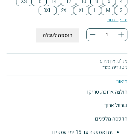
XS
16
14
12
10
8
6
4
3XL
2XL
XL
L
M
S
מדריך מידות
כמות
הוספה לעגלה
של
חולצה
ארוכה
טריקו
מק"ט:
אין מידע
Vitamin
קטגוריה:
ביגוד
Sea
תיאור
חולצה ארוכה, טריקו
שרוול ארוך
הדפסה מלפנים
זמן אספקה עד 15 ימי עסקים