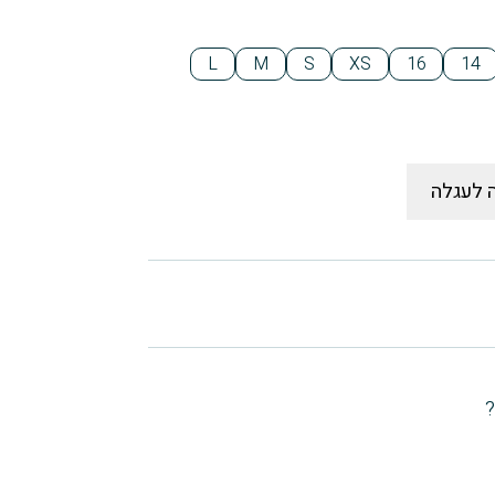
L
M
S
XS
16
14
 לעגלה