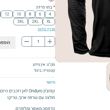
ck
*
בחר מידה
12
10
8
6
4
3XL
2XL
XL
מדריך מידות
כמות
הוספה
של
קפוצ'ון
Onduro
מק"ט:
אין מידע
לאן
קטגוריה:
ביגוד
רוכבים
היום?
תיאור
קפוצ'ון Onduro לאן רוכבים היום?
חולצה עם שרווח ארוך, טריקו
הדפסה מאחור ומלפנים