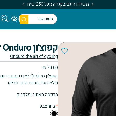
משלוח חינם בקנייה מעל 250 ש״ח
חיפו
ש
קפוצ'ון Onduro לאן רוכבים היום?
Onduro the art of cycling
₪
79.00
קפוצ'ון Onduro לאן רוכבים היום?
חולצה עם שרווח ארוך, טריקו
הדפסה מאחור ומלפנים
*
בחר צבע
Bla