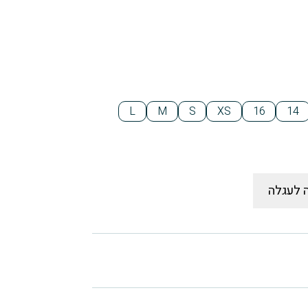
L
M
S
XS
16
14
 לעגלה