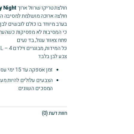
שרוול
חולצת טריקו שרוול ארוך
White Party Night
ארוך
חולצה ארוכה מושלמת למסיבה הל
בערב מיוחד בו כולם לובשים לבן,
כי המסיבות לא מפסיקות כשהער
פתח צאוור עגול, בד נעים
כל המידות, מבוגרים וילדם 4 – XXXL
צבע לבן בלבד
זמן אספקה עד 15 ימי עסקים
הצבעים עלולים להיות מעט
המסכים השונים
חוות דעת (0)