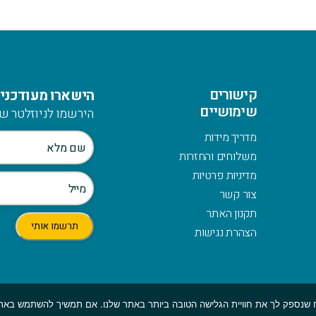
קישורים
הישארו מעודכנים
שימושיים
הירשמו לניוזלטר של
מדריך מידות
משלוחים והחזרות
מדיניות פרטיות
צור קשר
תקנון האתר
הצהרת נגישות
© כלהזכויות שמורות לmymerch | פיתוח:
GBWEB
| עיצוב: ענבל סורוקה