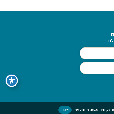
!
נו
אישור