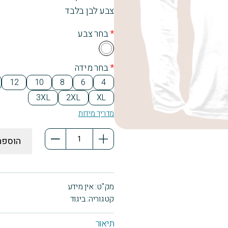
צבע לבן בלבד
*
בחר צבע
Wh
ite
*
בחר מידה
12
10
8
6
4
3XL
2XL
XL
מדריך מידות
כמות
הוספה
של
מסיבת
לילה
מק"ט:
אין מידע
לבן,
קטגוריה:
ביגוד
חולצת
טריקו
תיאור