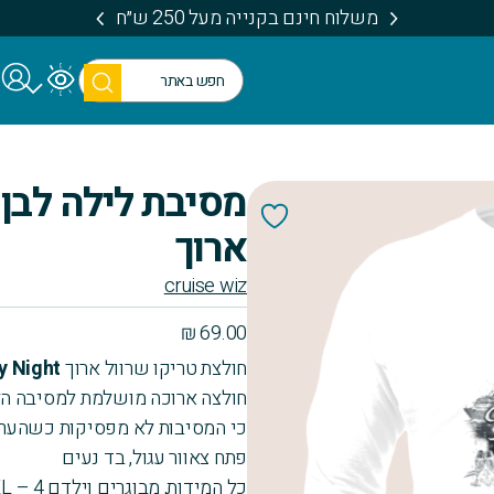
משלוח חינם בקנייה מעל 250 ש״ח
חיפו
ש
מסיבת לילה לבן,
ארוך
cruise wiz
₪
69.00
חולצת טריקו שרוול ארוך
y Night
חולצה ארוכה מושלמת למסיבה הל
כי המסיבות לא מפסיקות כשהער
פתח צאוור עגול, בד נעים
כל המידות, מבוגרים וילדם 4 – XXXL