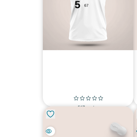
חולצת ה 567
fun shop
₪
69.00
למוצר
בחר אפשרויות