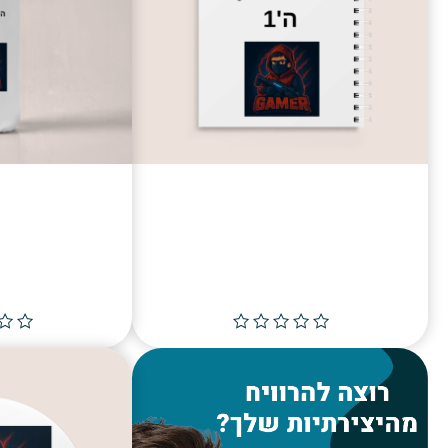
ארי מחברת
בקבוק he gamer
fun shop
fun shop
00
₪
59.00
הוספה לסל
הוס