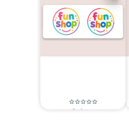
זה
יש
מספר
סוגים.
ניתן
לבחור
את
האפשרויות
בעמוד
המוצר
פד fun shop
fun shop
₪
119.00