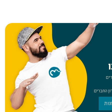
ים
ון החברים
נות