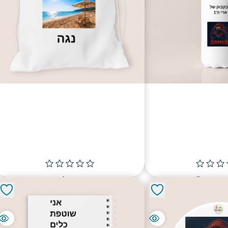
t
תיק ים לנגה
fun shop
₪
49.00
₪
79.
פה לסל
הוספה לסל