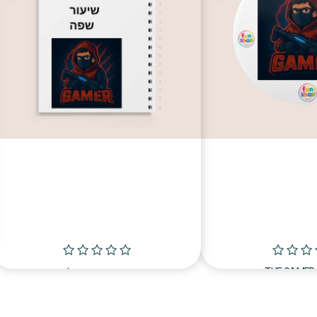
T
מחברת שוטפת כלים
fun shop
₪
79.00
₪
48.