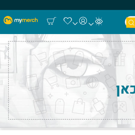
חיפו
ש