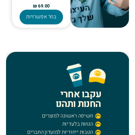
₪
69.00
למוצר
בחר אפשרויות
זה
יש
מספר
סוגים.
ניתן
לבחור
את
האפשרויו
בעמוד
עקבו אחרי
המוצר
החנות ותהנו
חשיפה ראשונה למוצרים
הנחות בלעדיות
הטבות ייחודיות למועדון החברים