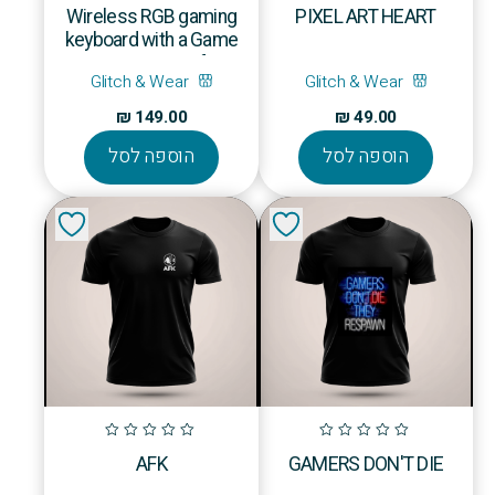
Wireless RGB gaming
PIXEL ART HEART
keyboard with a Game
Boost Button for…
Glitch & Wear
Glitch & Wear
₪
149.00
₪
49.00
הוספה לסל
הוספה לסל
AFK
GAMERS DON'T DIE