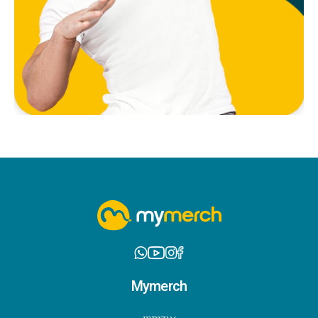
Mymerch