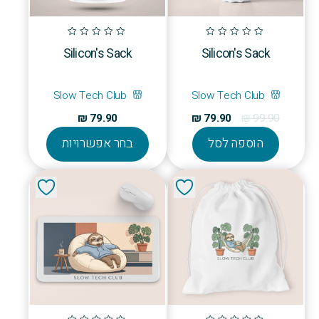
Silicon's Sack
Silicon's Sack
Slow Tech Club
Slow Tech Club
המחיר
המחיר
₪
79.90
₪
79.90
₪
99.90
המקורי
הנוכחי
למוצר
הוספה לסל
בחר אפשרויות
היה:
הוא:
זה
₪ 79.90.
₪ 99.90.
יש
מספר
סוגים.
ניתן
לבחור
את
האפשרויו
בעמוד