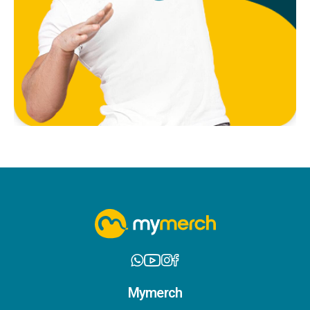
Mymerch