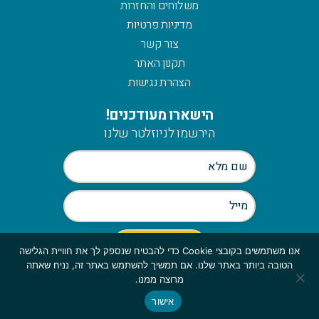
משלוחים והחזרות
מדיניות פרטיות
צור קשר
תקנון האתר
הצהרת נגישות
הישארו מעודכנים!
הירשמו לניוזלטר שלנו
אנו משתמשים בקובצי Cookie כדי להבטיח שנספק לך את חוויית הגלישה
הטובה ביותר באתר שלנו. אם תמשיך להשתמש באתר זה, נניח שאתה
Scroll
מרוצה ממנו.
to
אישור
© כלהזכויות שמורות לmymerch | פיתוח:
top
GBWEB
| עיצוב: ענבל סורוקה