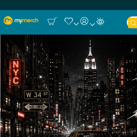
חיפו
ש