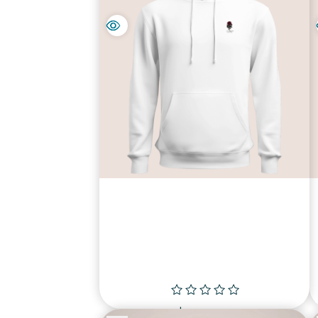
סווטשירט מטורף לחורף