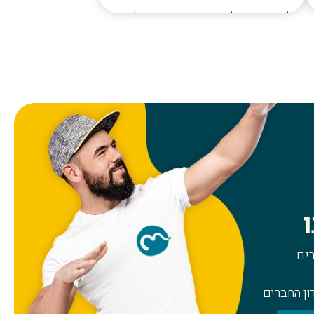
חולצת טריקו שרוול קצר הדפסה שני צדדים כל המידות
4…
DARK CITY
₪
56.00
למוצר
בחר אפשרויות
זה
יש
מספר
סוגים.
ניתן
לבחור
את
האפשרויות
בעמוד
ים
המוצר
ון החברים