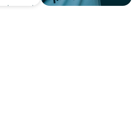
חולצת טריקו שרוול קצר
DARK CITY
00
בחר 