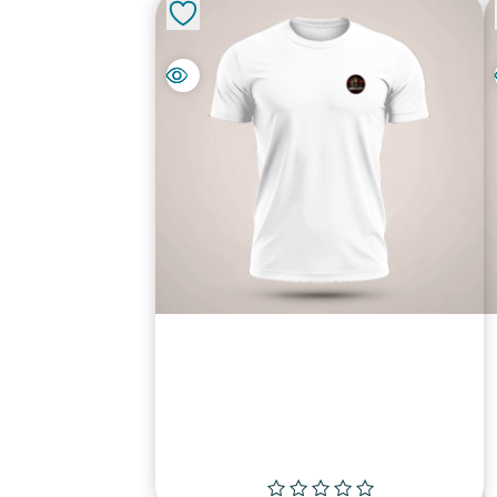
DARK CITY
₪
100.00
למוצר
בחר אפשרויות
זה
יש
מספר
סוגים.
ניתן
לבחור
את
האפשרויות
בעמוד
המוצר