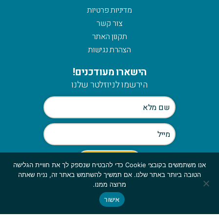
מדיניות פרטיות
צור קשר
תקנון האתר
הצהרת נגישות
הישארו מעודכנים!
הירשמו לניוזלטר שלנו
אנו משתמשים בקובצי Cookie כדי להבטיח שנספק לך את חוויית הגלישה
הטובה ביותר באתר שלנו. אם תמשיך להשתמש באתר זה, נניח שאתה
Scroll
מרוצה ממנו.
to
אישור
© כלהזכויות שמורות לmymerch | פיתוח:
top
GBWEB
| עיצוב: ענבל סורוקה