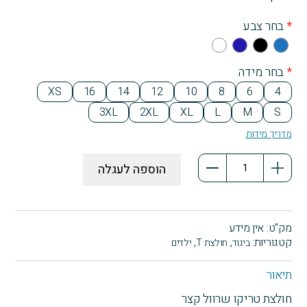
*
בחר צבע
Whi
Na
Bla
Blu
te
vy
ck
e
*
בחר מידה
Blu
XS
16
14
12
10
8
6
4
e
3XL
2XL
XL
L
M
S
מדריך מידות
כמות
הוספה לעגלה
של
חולצת
טריקו
שרוול
מק"ט:
אין מידע
קצר
קטגוריות:
,
,
ביגוד
חולצת T
ילדים
הדפסה
שני
תיאור
צדדים
חולצת טריקו שרוול קצר
כל