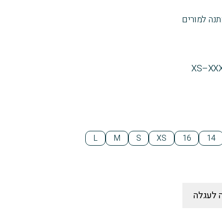
תנה למורים
L
M
S
XS
16
14
 לעגלה