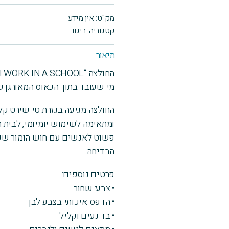
טריקו
מק"ט:
אין מידע
שרוול
קטגוריה:
ביגוד
קצר
I
תיאור
work
in
מי שעובד בתוך הכאוס המאורגן ש
school
החולצה מגיעה בגזרת טי שירט קל
ומתאימה לשימוש יומיומי, לבית ה
פשוט לאנשים עם חוש הומור שעבר
הבדיחה.
פרטים נוספים:
• צבע: שחור
• הדפס איכותי בצבע לבן
• בד נעים וקליל