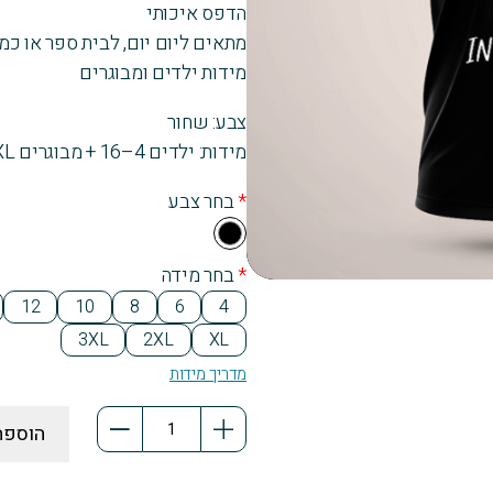
הדפס איכותי
מתאים ליום יום, לבית ספר או כמ
מידות ילדים ומבוגרים
צבע: שחור
מידות: ילדים 4–16 + מבוגרים XS–XXXL
*
בחר צבע
Bla
ck
*
בחר מידה
12
10
8
6
4
3XL
2XL
XL
מדריך מידות
כמות
הוספה
של
חולצת