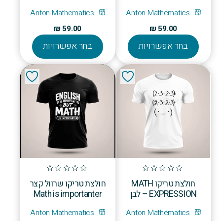
שחור
Anton Mathematics
Anton Mathematics
₪
59.00
₪
59.00
למוצר
למוצר
בחר אפשרויות
בחר אפשרויות
זה
זה
יש
יש
מספר
מספר
סוגים.
סוגים.
ניתן
ניתן
לבחור
לבחור
את
את
האפשרויות
האפשרויו
בעמוד
בעמוד
המוצר
המוצר
חולצת טריקו MATH
חולצת טריקו שרוול קצר
EXPRESSION – לבן
Math is importanter
Anton Mathematics
Anton Mathematics