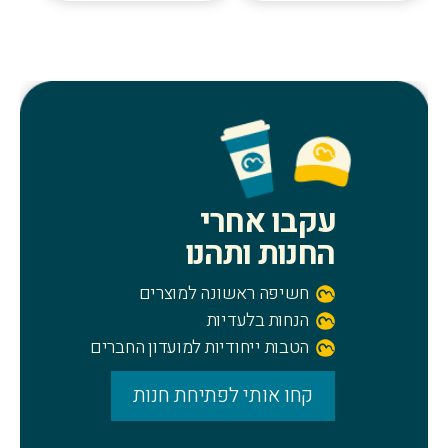
יש
יש
מספר
מספר
סוגים.
סוגים.
ניתן
ניתן
לבחור
לבחור
את
את
האפשרויות
האפשרויו
בעמוד
בעמוד
עקבו אחרי
המוצר
המוצר
החנות ותהנו
חשיפה ראשונה למוצרים
הנחות בלעדיות
הטבות ייחודיות למועדון החברים
קחו אותי לפתיחת חנות