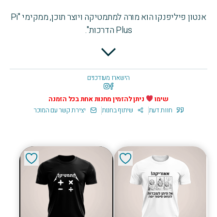
אנטון פיליפנקו הוא מורה למתמטיקה ויוצר תוכן, ממקימי "Pi
Plus הדרכות".
דרך הומור, קלילות וסטייל ייחודי, הוא מנגיש מתמטיקה
לקהל רחב ומוכיח שאפשר להבין, ליהנות ואפילו לאהוב
מתמטיקה.
הישארו מעודכנים
הסרטונים, המשפטים והעיצובים שלו הפכו לשפה שמחברת
בין חשיבה, יצירתיות והבנה אמיתית של החומר.
שימו
ניתן להזמין מחנות אחת בכל הזמנה
חוות דעת
שיתוף בחנות
יצירת קשר עם המוכר