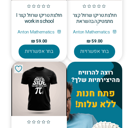
בעמוד
בעמוד
המוצר
המוצר
חולצת טריקו שרוול קצר
חולצת טריקו שרוול קצר I
מתמטיקה בהשראת
work in school
Metallica
Anton Mathematics
Anton Mathematics
₪
59.00
₪
59.00
למוצר
למוצר
בחר אפשרויות
בחר אפשרויות
זה
זה
יש
יש
מספר
מספר
סוגים.
סוגים.
ניתן
ניתן
לבחור
לבחור
את
את
האפשרויות
האפשרויו
בעמוד
בעמוד
המוצר
המוצר