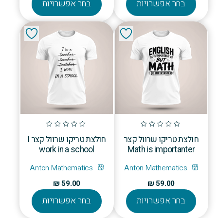
בחר אפשרויות
בחר אפשרויות
זה
זה
יש
יש
מספר
מספר
סוגים.
סוגים.
ניתן
ניתן
לבחור
לבחור
את
את
האפשרויות
האפשרויו
בעמוד
בעמוד
המוצר
המוצר
חולצת טריקו שרוול קצר
חולצת טריקו שרוול קצר I
work in a school
Math is importanter
Anton Mathematics
Anton Mathematics
₪
59.00
₪
59.00
למוצר
למוצר
בחר אפשרויות
בחר אפשרויות
זה
זה