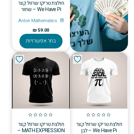
חולצת טריקו שרוול קצר
We Have Pi – שחור
Anton Mathematics
₪
59.00
למוצר
בחר אפשרויות
זה
יש
מספר
סוגים.
ניתן
לבחור
את
האפשרויו
בעמוד
המוצר
חולצת טריקו שרוול קצר
חולצת טריקו שרוול קצר
We Have Pi – לבן
MATH EXPRESSION –