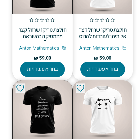
חולצת טריקו שרוול קצר
חולצת טריקו שרוול קצר
אל תיתן לעובדות להרוס
מתמטיקה בהשראת
סיפור יפה
Metallica
Anton Mathematics
Anton Mathematics
₪
59.00
₪
59.00
למוצר
למוצר
בחר אפשרויות
בחר אפשרויות
זה
זה
יש
יש
מספר
מספר
סוגים.
סוגים.
ניתן
ניתן
לבחור
לבחור
את
את
האפשרויות
האפשרויו